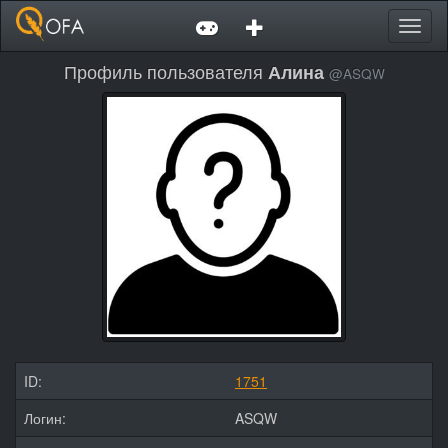
Toggl
Профиль пользователя
Алина
@ASQW
ID:
1751
Логин:
ASQW