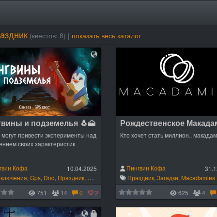
аздник
(квестов: 8)
|
показать весь каталог
вины и подземелья 🐧🗻
у могут привести эксперименты над
Кто хочет стать миллион.. макадам
ением своих характеристик
гвин Кофа
Пингвин Кофа
10.04.2025
31.1
ключения
,
Gps
,
Dnd
,
Праздник
,
Загадки
,
Скрипты
Праздник
,
Загадки
,
Macadamies
751
14
0
2
625
4