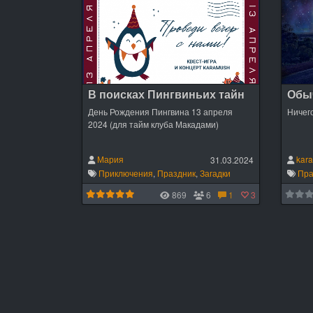
В поисках Пингвиньих тайн
Обы
День Рождения Пингвина 13 апреля
Ничег
2024 (для тайм клуба Макадами)
Мария
kar
31.03.2024
Приключения
,
Праздник
,
Загадки
Пра
869
6
1
3