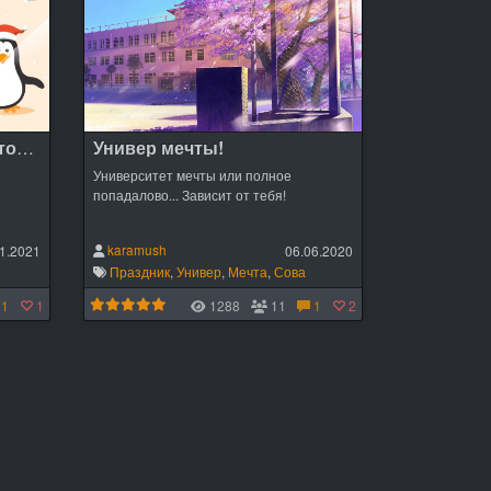
Ha▼en новогодний квестовый 20201
Универ мечты!
Университет мечты или полное
попадалово... Зависит от тебя!
karamush
1.2021
06.06.2020
Праздник
,
Универ
,
Мечта
,
Сова
1
1
1288
11
1
2