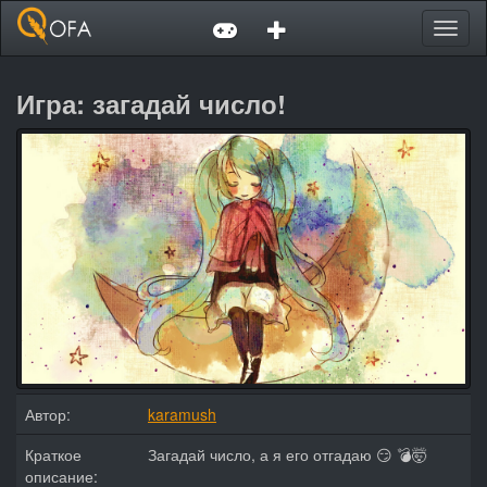
Toggl
Игра: загадай число!
Автор:
karamush
Краткое
Загадай число, а я его отгадаю 😏 💣🤯
описание: